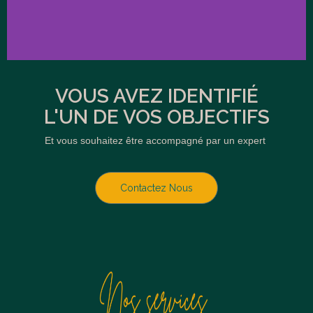
EPARGNE
VOUS AVEZ IDENTIFIÉ
L'UN DE VOS OBJECTIFS
Êtes vous satisfait de la rentabilité
de votre épargne?
Et vous souhaitez être accompagné par un expert
Cliquez ici
Contactez Nous